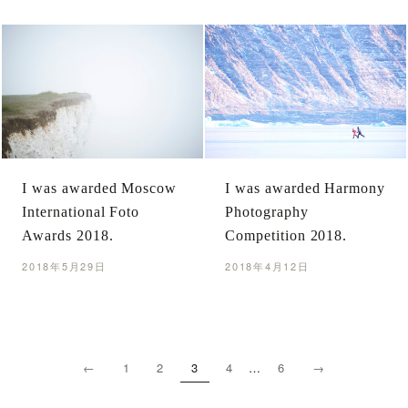
I was awarded Moscow
I was awarded Harmony
International Foto
Photography
Awards 2018.
Competition 2018.
2018年5月29日
2018年4月12日
←
1
2
3
4
…
6
→
投
稿