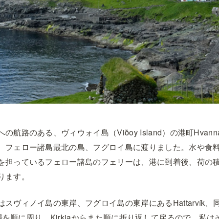
航路のある、ヴィウォイ島（Viðoy Island）の港町Hvann
、フェロー諸島最北の島、フグロイ島に渡りました。水や食
を担っているフェロー諸島のフェリーは、港に到着後、荷の
ります。
スヴィノイ島の東岸、フグロイ島の東岸にあるHattarvík
船着場を順に周り、Kirkjaからまた順に折り返して戻るので、私