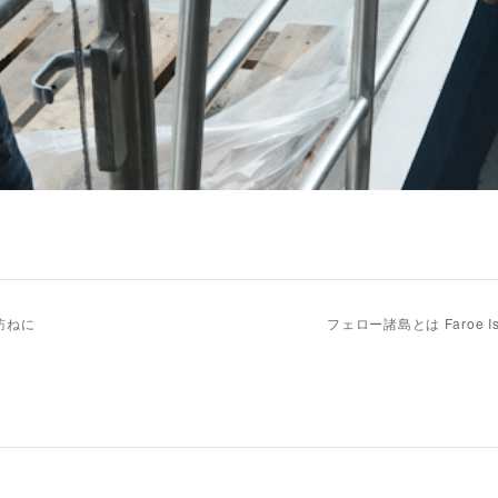
訪ねに
フェロー諸島とは Faroe Isla