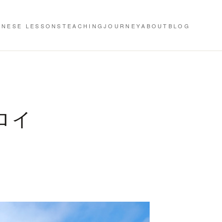
ANESE LESSONS
TEACHING
JOURNEY
ABOUT
BLOG
ロイ