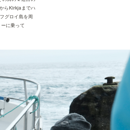
らKirkjaまでハ
がフグロイ島を周
リーに乗って