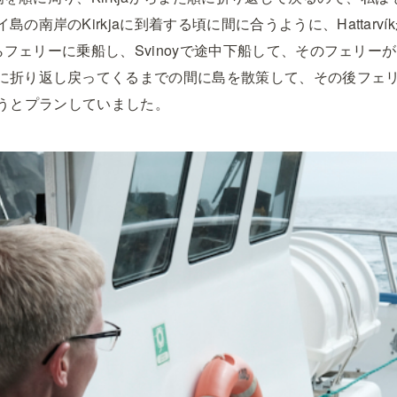
の南岸のKirkjaに到着する頃に間に合うように、Hattarvíkか
aからフェリーに乗船し、Svinoyで途中下船して、そのフェリー
に折り返し戻ってくるまでの間に島を散策して、その後フェ
と戻ろうとプランしていました。