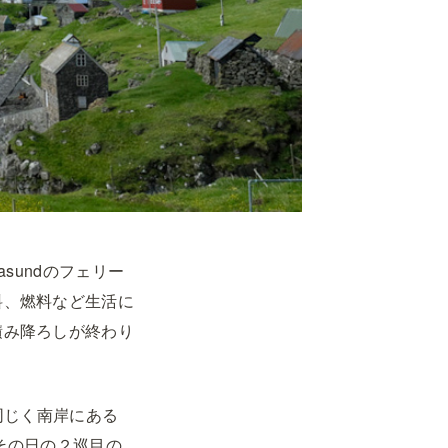
asundのフェリー
料、燃料など生活に
積み降ろしが終わり
、同じく南岸にある
はその日の２巡目の