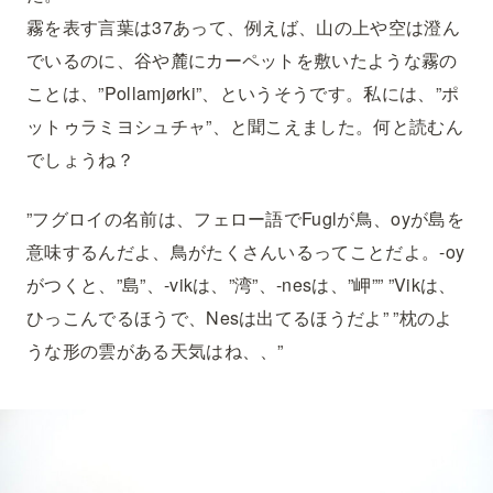
霧を表す言葉は37あって、例えば、山の上や空は澄ん
でいるのに、谷や麓にカーペットを敷いたような霧の
ことは、”Pollamjørki”、というそうです。私には、”ポ
ットゥラミヨシュチャ”、と聞こえました。何と読むん
でしょうね？
”フグロイの名前は、フェロー語でFuglが鳥、oyが島を
意味するんだよ、鳥がたくさんいるってことだよ。-oy
がつくと、”島”、-vikは、”湾”、-nesは、”岬”” ”Vikは、
ひっこんでるほうで、Nesは出てるほうだよ” ”枕のよ
うな形の雲がある天気はね、、”